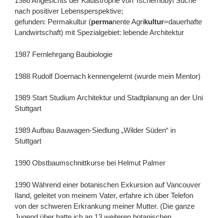
1986 Angesichts der Katastrophe von Tschernobyl Suche
nach positiver Lebensperspektive;
gefunden: Permakultur (
perma
nente Agri
kultur
=dauerhafte
Landwirtschaft) mit Spezialgebiet: lebende Architektur
1987 Fernlehrgang Baubiologie
1988 Rudolf Doernach kennengelernt (wurde mein Mentor)
1989 Start Studium Architektur und Stadtplanung an der Uni
Stuttgart
1989 Aufbau Bauwagen-Siedlung „Wilder Süden“ in
Stuttgart
1990 Obstbaumschnittkurse bei Helmut Palmer
1990 Während einer botanischen Exkursion auf Vancouver
Iland, geleitet von meinem Vater, erfahre ich über Telefon
von der schweren Erkrankung meiner Mutter. (Die ganze
Jugend über hatte ich an 13 weiteren botanischen